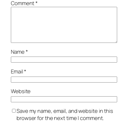
Comment
*
Name
*
Email
*
Website
Save my name, email, and website in this
browser for the next time I comment.