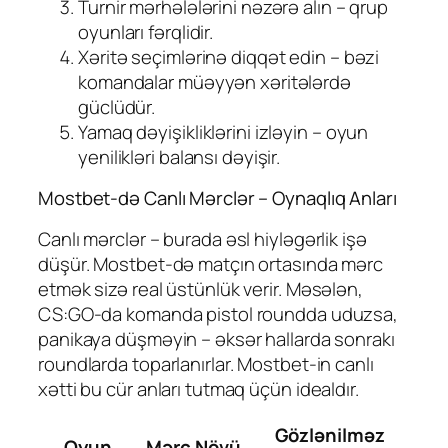
Turnir mərhələlərini nəzərə alın – qrup
oyunları fərqlidir.
Xəritə seçimlərinə diqqət edin – bəzi
komandalar müəyyən xəritələrdə
güclüdür.
Yamaq dəyişikliklərini izləyin – oyun
yenilikləri balansı dəyişir.
Mostbet-də Canlı Mərclər – Oynaqlıq Anları
Canlı mərclər – burada əsl hiyləgərlik işə
düşür. Mostbet-də matçın ortasında mərc
etmək sizə real üstünlük verir. Məsələn,
CS:GO-da komanda pistol roundda uduzsa,
panikaya düşməyin – əksər hallarda sonrakı
roundlarda toparlanırlar. Mostbet-in canlı
xətti bu cür anları tutmaq üçün idealdır.
Gözlənilməz
Oyun
Mərc Növü