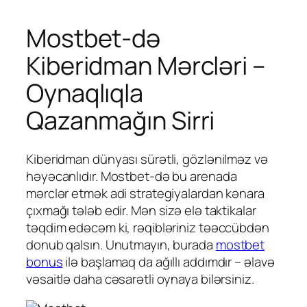
Mostbet-də
Kiberidman Mərcləri –
Oynaqlıqla
Qazanmağın Sirri
Kiberidman dünyası sürətli, gözlənilməz və
həyəcanlıdır. Mostbet-də bu arenada
mərclər etmək adi strategiyalardan kənara
çıxmağı tələb edir. Mən sizə elə taktikalar
təqdim edəcəm ki, rəqibləriniz təəccübdən
donub qalsın. Unutmayın, burada
mostbet
bonus
ilə başlamaq da ağıllı addımdır – əlavə
vəsaitlə daha cəsarətli oynaya bilərsiniz.