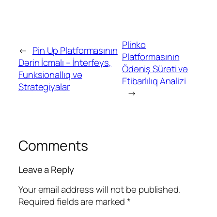
Plinko
←
Pin Up Platformasının
Platformasının
Dərin İcmalı – İnterfeys,
Ödəniş Sürəti və
Funksionallıq və
Etibarlılıq Analizi
Strategiyalar
→
Comments
Leave a Reply
Your email address will not be published.
Required fields are marked
*