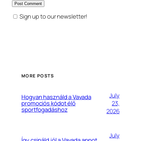
Sign up to our newsletter!
MORE POSTS
July
Hogyan használd a Vavada
23,
promociós kódot élő
sportfogadáshoz
2026
July
Így csináld jól a Vavada appot