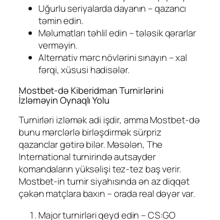
Uğurlu seriyalarda dayanın – qazancı
təmin edin.
Məlumatları təhlil edin – tələsik qərarlar
verməyin.
Alternativ mərc növlərini sınayın – xal
fərqi, xüsusi hadisələr.
Mostbet-də Kiberidman Turnirlərini
İzləməyin Oynaqlı Yolu
Turnirləri izləmək adi işdir, amma Mostbet-də
bunu mərclərlə birləşdirmək sürpriz
qazanclar gətirə bilər. Məsələn, The
International turnirində autsayder
komandaların yüksəlişi tez-tez baş verir.
Mostbet-in turnir siyahısında ən az diqqət
çəkən matçlara baxın – orada real dəyər var.
Major turnirləri qeyd edin – CS:GO