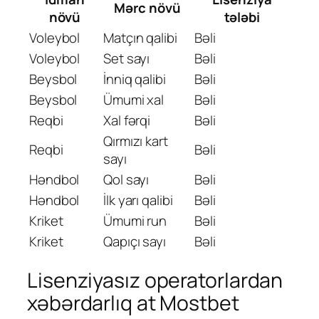
Mərc növü
növü
tələbi
Voleybol
Matçın qalibi
Bəli
Voleybol
Set sayı
Bəli
Beysbol
İnniq qalibi
Bəli
Beysbol
Ümumi xal
Bəli
Reqbi
Xal fərqi
Bəli
Qırmızı kart
Reqbi
Bəli
sayı
Həndbol
Qol sayı
Bəli
Həndbol
İlk yarı qalibi
Bəli
Kriket
Ümumi run
Bəli
Kriket
Qapıçı sayı
Bəli
Lisenziyasız operatorlardan
xəbərdarlıq at Mostbet