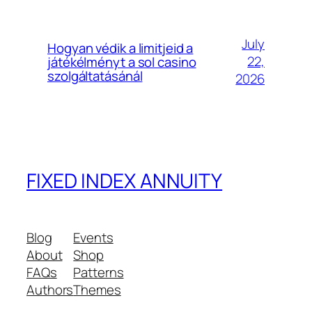
July
Hogyan védik a limitjeid a
22,
játékélményt a sol casino
szolgáltatásánál
2026
FIXED INDEX ANNUITY
Blog
Events
About
Shop
FAQs
Patterns
Authors
Themes