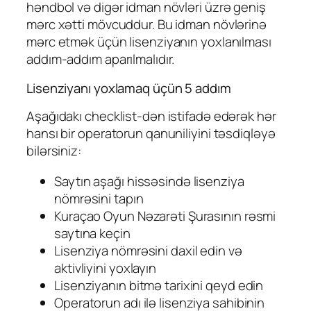
həndbol və digər idman növləri üzrə geniş
mərc xətti mövcuddur. Bu idman növlərinə
mərc etmək üçün lisenziyanın yoxlanılması
addım-addım aparılmalıdır.
Lisenziyanı yoxlamaq üçün 5 addım
Aşağıdakı checklist-dən istifadə edərək hər
hansı bir operatorun qanuniliyini təsdiqləyə
bilərsiniz:
Saytın aşağı hissəsində lisenziya
nömrəsini tapın
Kuraçao Oyun Nəzarəti Şurasının rəsmi
saytına keçin
Lisenziya nömrəsini daxil edin və
aktivliyini yoxlayın
Lisenziyanın bitmə tarixini qeyd edin
Operatorun adı ilə lisenziya sahibinin