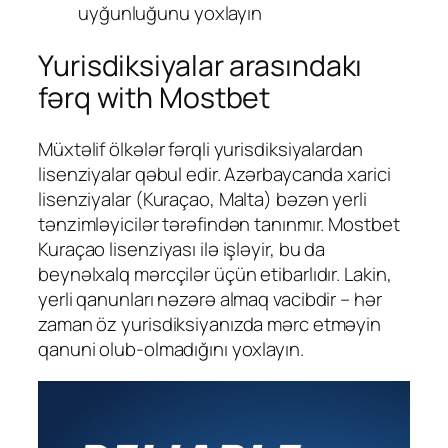
uyğunluğunu yoxlayın
Yurisdiksiyalar arasındakı
fərq with Mostbet
Müxtəlif ölkələr fərqli yurisdiksiyalardan
lisenziyalar qəbul edir. Azərbaycanda xarici
lisenziyalar (Kuraçao, Malta) bəzən yerli
tənzimləyicilər tərəfindən tanınmır. Mostbet
Kuraçao lisenziyası ilə işləyir, bu da
beynəlxalq mərcçilər üçün etibarlıdır. Lakin,
yerli qanunları nəzərə almaq vacibdir – hər
zaman öz yurisdiksiyanızda mərc etməyin
qanuni olub-olmadığını yoxlayın.