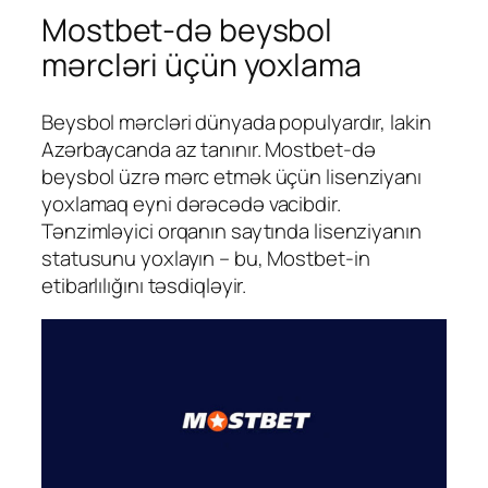
Mostbet-də beysbol
mərcləri üçün yoxlama
Beysbol mərcləri dünyada populyardır, lakin
Azərbaycanda az tanınır. Mostbet-də
beysbol üzrə mərc etmək üçün lisenziyanı
yoxlamaq eyni dərəcədə vacibdir.
Tənzimləyici orqanın saytında lisenziyanın
statusunu yoxlayın – bu, Mostbet-in
etibarlılığını təsdiqləyir.