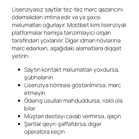
Lisenziyasız saytlar tez-tez mərc qazancını
ödəməkdən imtina edir və ya şəxsi
məlumatları oğurlayır. Mostbet kimi lisenziyalı
platformalar həmişə tənzimləyici orqan
tərəfindən yoxlanılır. Digər idman növlərinə
mərc edərkən, aşağıdakı əlamətlərə diqqət
yetirin:
Saytın kontakt məlumatları yoxdursa,
şübhələnin
Lisenziya nömrəsi göstərilmirsə, mərc
etməyin
Ödəniş üsulları məhduddursa, riskli ola
bilər
Müştəri dəstəyi cavab vermirsə, qaçın
Şərtlər qeyri-şəffafdırsa, digər
operatora keçin