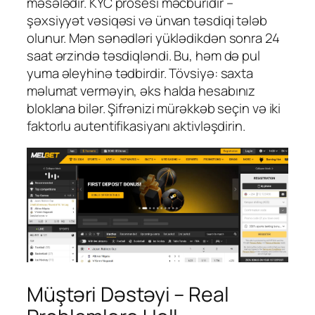
məsələdir. KYC prosesi məcburidir –
şəxsiyyət vəsiqəsi və ünvan təsdiqi tələb
olunur. Mən sənədləri yüklədikdən sonra 24
saat ərzində təsdiqləndi. Bu, həm də pul
yuma əleyhinə tədbirdir. Tövsiyə: saxta
məlumat verməyin, əks halda hesabınız
bloklana bilər. Şifrənizi mürəkkəb seçin və iki
faktorlu autentifikasiyanı aktivləşdirin.
Müştəri Dəstəyi – Real