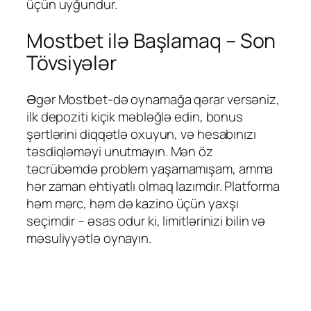
üçün uyğundur.
Mostbet ilə Başlamaq – Son
Tövsiyələr
Əgər Mostbet-də oynamağa qərar versəniz,
ilk depoziti kiçik məbləğlə edin, bonus
şərtlərini diqqətlə oxuyun, və hesabınızı
təsdiqləməyi unutmayın. Mən öz
təcrübəmdə problem yaşamamışam, amma
hər zaman ehtiyatlı olmaq lazımdır. Platforma
həm mərc, həm də kazino üçün yaxşı
seçimdir – əsas odur ki, limitlərinizi bilin və
məsuliyyətlə oynayın.