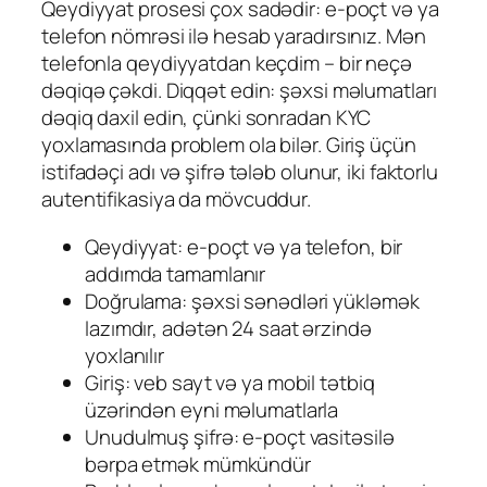
Qeydiyyat prosesi çox sadədir: e-poçt və ya
telefon nömrəsi ilə hesab yaradırsınız. Mən
telefonla qeydiyyatdan keçdim – bir neçə
dəqiqə çəkdi. Diqqət edin: şəxsi məlumatları
dəqiq daxil edin, çünki sonradan KYC
yoxlamasında problem ola bilər. Giriş üçün
istifadəçi adı və şifrə tələb olunur, iki faktorlu
autentifikasiya da mövcuddur.
Qeydiyyat: e-poçt və ya telefon, bir
addımda tamamlanır
Doğrulama: şəxsi sənədləri yükləmək
lazımdır, adətən 24 saat ərzində
yoxlanılır
Giriş: veb sayt və ya mobil tətbiq
üzərindən eyni məlumatlarla
Unudulmuş şifrə: e-poçt vasitəsilə
bərpa etmək mümkündür