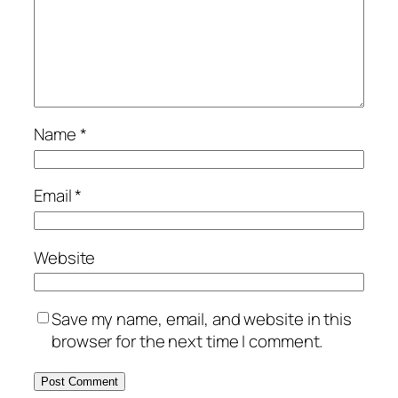
Name
*
Email
*
Website
Save my name, email, and website in this
browser for the next time I comment.