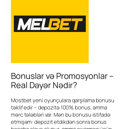
Bonuslar və Promosyonlar –
Real Dəyər Nədir?
Mostbet yeni oyunçulara qarşılama bonusu
təklif edir – depozitə 100% bonus, amma
mərc tələbləri var. Mən bu bonusu istifadə
etmişəm: depozit etdikdən sonra bonus