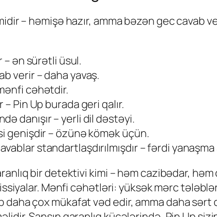
dir – həmişə hazır, amma bəzən gec cavab verir.
 – ən sürətli üsul.
ab verir – daha yavaş.
mənfi cəhətdir.
 – Pin Up burada geri qalır.
ə danışır – yerli dil dəstəyi.
si genişdir – özünə kömək üçün.
vablar standartlaşdırılmışdır – fərdi yanaşma 
anlıq bir detektivi kimi – həm cazibədar, həm 
issiyalar. Mənfi cəhətləri: yüksək mərc tələblə
 daha çox mükafat vəd edir, amma daha sərt qay
dir. Şansın qaranlıq küçələrində, Pin Up sizin iş