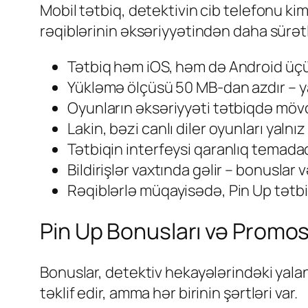
Mobil tətbiq, detektivin cib telefonu ki
rəqiblərinin əksəriyyətindən daha sürətli
Tətbiq həm iOS, həm də Android üçü
Yükləmə ölçüsü 50 MB-dan azdır – y
Oyunların əksəriyyəti tətbiqdə mö
Lakin, bəzi canlı diler oyunları yalnı
Tətbiqin interfeysi qaranlıq temada
Bildirişlər vaxtında gəlir – bonuslar
Rəqiblərlə müqayisədə, Pin Up tətbi
Pin Up Bonusları və Promosi
Bonuslar, detektiv hekayələrindəki yalan
təklif edir, amma hər birinin şərtləri var.