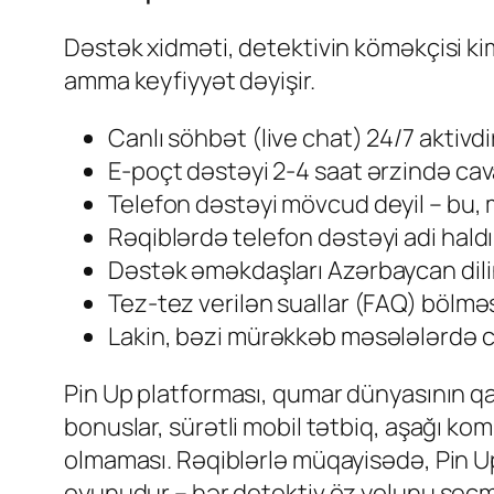
Dəstək xidməti, detektivin köməkçisi kimi
amma keyfiyyət dəyişir.
Canlı söhbət (live chat) 24/7 aktivdir
E-poçt dəstəyi 2-4 saat ərzində cav
Telefon dəstəyi mövcud deyil – bu, 
Rəqiblərdə telefon dəstəyi adi haldır
Dəstək əməkdaşları Azərbaycan dilind
Tez-tez verilən suallar (FAQ) bölmə
Lakin, bəzi mürəkkəb məsələlərdə ca
Pin Up platforması, qumar dünyasının qar
bonuslar, sürətli mobil tətbiq, aşağı kom
olmaması. Rəqiblərlə müqayisədə, Pin Up
oyunudur – hər detektiv öz yolunu seçməli