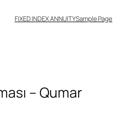
FIXED INDEX ANNUITY
Sample Page
rması – Qumar