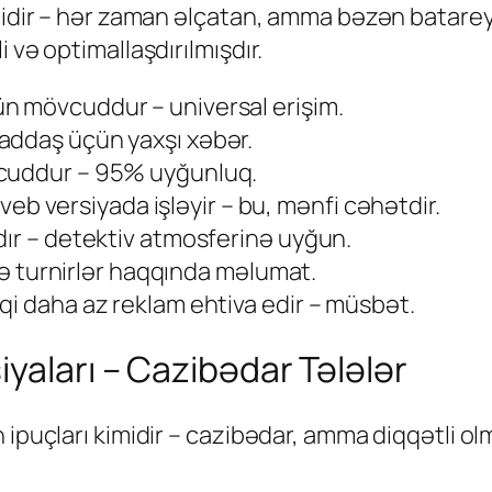
midir – hər zaman əlçatan, amma bəzən batareya
 və optimallaşdırılmışdır.
n mövcuddur – universal erişim.
addaş üçün yaxşı xəbər.
vcuddur – 95% uyğunluq.
z veb versiyada işləyir – bu, mənfi cəhətdir.
dır – detektiv atmosferinə uyğun.
 və turnirlər haqqında məlumat.
qi daha az reklam ehtiva edir – müsbət.
yaları – Cazibədar Tələlər
 ipuçları kimidir – cazibədar, amma diqqətli ol