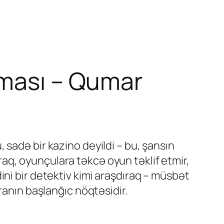
rması – Qumar
sadə bir kazino deyildi – bu, şansın
laraq, oyunçulara təkcə oyun təklif etmir,
ni bir detektiv kimi araşdıraq – müsbət
anın başlanğıc nöqtəsidir.