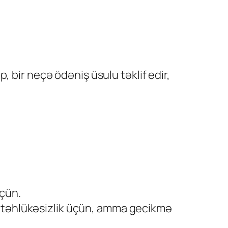
Up, bir neçə ödəniş üsulu təklif edir,
üçün.
, təhlükəsizlik üçün, amma gecikmə