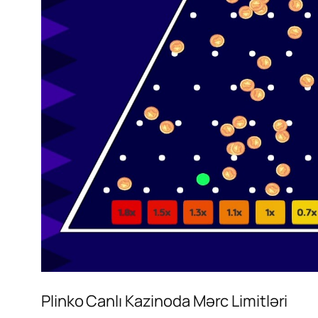
Plinko Canlı Kazinoda Mərc Limitləri