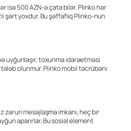
lər isə 500 AZN-ə çata bilər. Plinko hər
li şərt yoxdur. Bu şəffaflıq Plinko-nun
sünə uyğunlaşır, toxunma idarəetməsi
tələb olunmur. Plinko mobil təcrübəni
ız zəruri mesajlaşma imkanı, heç bir
uyğun aparırlar. Bu sosial element