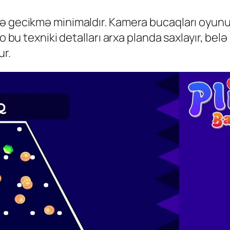
ə gecikmə minimaldır. Kamera bucaqları oyunun
o bu texniki detalları arxa planda saxlayır, belə 
ur.