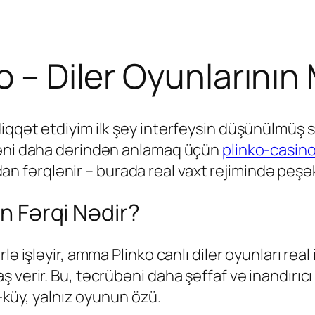
o – Diler Oyunlarının
qət etdiyim ilk şey interfeysin düşünülmüş sadə
bəni daha dərindən anlamaq üçün
plinko-casin
ardan fərqlənir – burada real vaxt rejimində peşək
ın Fərqi Nədir?
ə işləyir, amma Plinko canlı diler oyunları real 
 verir. Bu, təcrübəni daha şəffaf və inandırıcı
s-küy, yalnız oyunun özü.