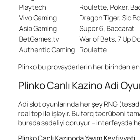
Playtech
Roulette, Poker, Ba
Vivo Gaming
Dragon Tiger, Sic B
Asia Gaming
Super 6, Baccarat
BetGames.tv
War of Bets, 7 Up 
Authentic Gaming
Roulette
Plinko bu provayderlərin hər birindən ən 
Plinko Canlı Kazino Adi Oy
Adi slot oyunlarında hər şey RNG (təsadüfi
real top ilə işləyir. Bu fərq təcrübəni tam
burada sadəliyi qoruyur – interfeysdə he
Plinko Canlı Kazinoda Yayım Keyfiyyəti