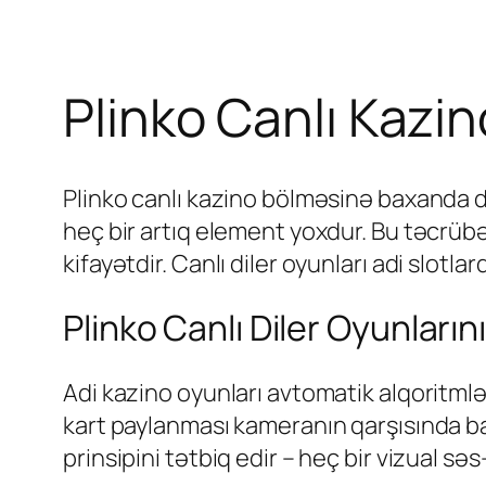
Plinko Canlı Kazin
Plinko canlı kazino bölməsinə baxanda diq
heç bir artıq element yoxdur. Bu təcrü
kifayətdir. Canlı diler oyunları adi slotl
Plinko Canlı Diler Oyunların
Adi kazino oyunları avtomatik alqoritmlərl
kart paylanması kameranın qarşısında baş
prinsipini tətbiq edir – heç bir vizual sə