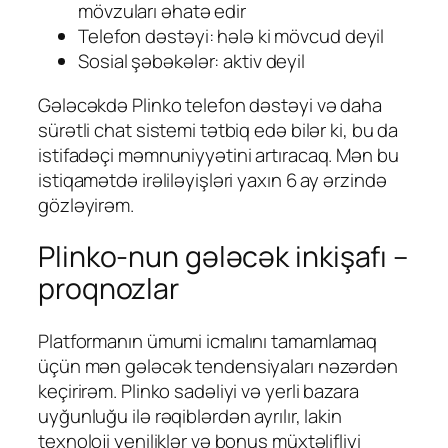
mövzuları əhatə edir
Telefon dəstəyi: hələ ki mövcud deyil
Sosial şəbəkələr: aktiv deyil
Gələcəkdə Plinko telefon dəstəyi və daha
sürətli chat sistemi tətbiq edə bilər ki, bu da
istifadəçi məmnuniyyətini artıracaq. Mən bu
istiqamətdə irəliləyişləri yaxın 6 ay ərzində
gözləyirəm.
Plinko-nun gələcək inkişafı –
proqnozlar
Platformanın ümumi icmalını tamamlamaq
üçün mən gələcək tendensiyaları nəzərdən
keçirirəm. Plinko sadəliyi və yerli bazara
uyğunluğu ilə rəqiblərdən ayrılır, lakin
texnoloji yeniliklər və bonus müxtəlifliyi