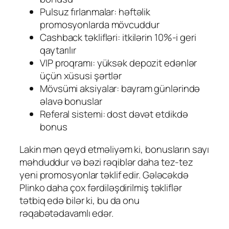
Pulsuz fırlanmalar: həftəlik
promosyonlarda mövcuddur
Cashback təklifləri: itkilərin 10%-i geri
qaytarılır
VIP proqramı: yüksək depozit edənlər
üçün xüsusi şərtlər
Mövsümi aksiyalar: bayram günlərində
əlavə bonuslar
Referal sistemi: dost dəvət etdikdə
bonus
Lakin mən qeyd etməliyəm ki, bonusların sayı
məhduddur və bəzi rəqiblər daha tez-tez
yeni promosyonlar təklif edir. Gələcəkdə
Plinko daha çox fərdiləşdirilmiş təkliflər
tətbiq edə bilər ki, bu da onu
rəqabətədavamlı edər.