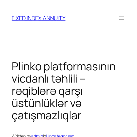
Skip
to
FIXED INDEX ANNUITY
content
Plinko platformasının
vicdanlı təhlili –
rəqiblərə qarşı
üstünlüklər və
çatışmazlıqlar
Written by
admin
in
Uncategorized