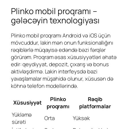
Plinko mobil proqramı –
gələcəyin texnologiyası
Plinko mobil proqramı Android və iOS üçün
mövcuddur, lakin mən onun funksionallığını
rəqiblərlə müqayisə edəndə bəzi fərqlər
görürəm. Proqram əsas xüsusiyyətləri əhatə
edir: qeydiyyat, depozit, çıxarış və bonus
aktivləşdirmə. Lakin interfeysdə bəzi
yavaşlamalar müşahidə olunur, xüsusən də
köhnə telefon modellərində.
Plinko
Rəqib
Xüsusiyyət
proqramı
platformalar
Yükləmə
Orta
Yüksək
sürəti