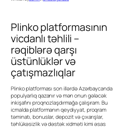
Plinko platformasının
vicdanlı təhlili –
rəqiblərə qarşı
üstünlüklər və
çatışmazlıqlar
Plinko platforması son illərdə Azərbaycanda
populyarlıq qazanır və mən onun gələcək
inkişafını proqnozlaşdırmağa çalışıram. Bu
icmalda platformanın qeydiyyat, proqram
təminatı, bonuslar, depozit və çıxarışlar,
təhlükəsizlik və dəstək xidməti kimi əsas