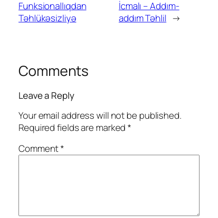
Funksionallıqdan
İcmalı – Addım-
Təhlükəsizliyə
addım Təhlil
→
Comments
Leave a Reply
Your email address will not be published.
Required fields are marked
*
Comment
*