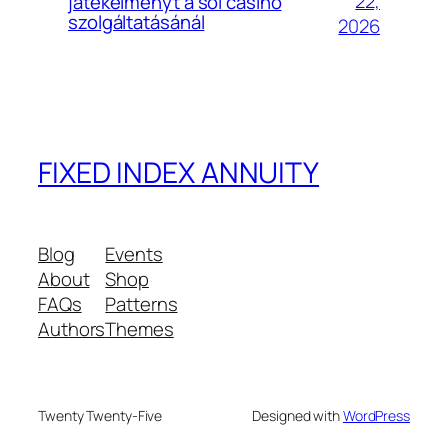
22,
játékélményt a sol casino
szolgáltatásánál
2026
FIXED INDEX ANNUITY
Blog
Events
About
Shop
FAQs
Patterns
Authors
Themes
Twenty Twenty-Five
Designed with
WordPress