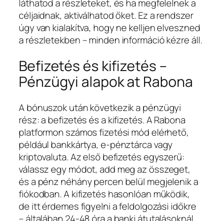
láthatod a részleteket, és ha megfelelnek a
céljaidnak, aktiválhatod őket. Ez a rendszer
úgy van kialakítva, hogy ne kelljen elveszned
a részletekben – minden információ kézre áll.
Befizetés és kifizetés –
Pénzügyi alapok at Rabona
A bónuszok után következik a pénzügyi
rész: a befizetés és a kifizetés. A Rabona
platformon számos fizetési mód elérhető,
például bankkártya, e-pénztárca vagy
kriptovaluta. Az első befizetés egyszerű:
válassz egy módot, add meg az összeget,
és a pénz néhány percen belül megjelenik a
fiókodban. A kifizetés hasonlóan működik,
de itt érdemes figyelni a feldolgozási időkre
– általában 24-48 óra a banki átutalásoknál,