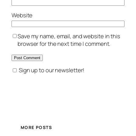
Website
Save my name, email, and website in this
browser for the next time I comment.
Sign up to our newsletter!
MORE POSTS