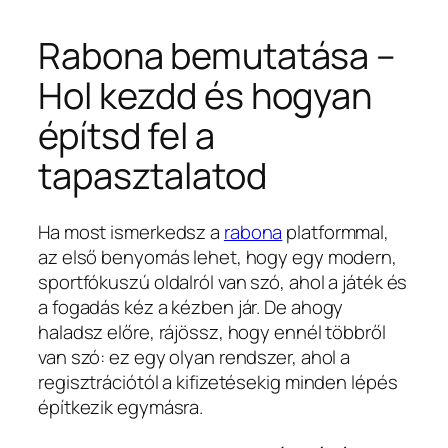
Rabona bemutatása –
Hol kezdd és hogyan
építsd fel a
tapasztalatod
Ha most ismerkedsz a
rabona
platformmal,
az első benyomás lehet, hogy egy modern,
sportfókuszú oldalról van szó, ahol a játék és
a fogadás kéz a kézben jár. De ahogy
haladsz előre, rájössz, hogy ennél többről
van szó: ez egy olyan rendszer, ahol a
regisztrációtól a kifizetésekig minden lépés
építkezik egymásra.