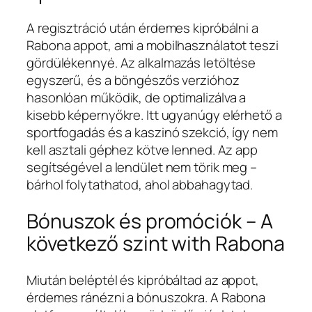
A regisztráció után érdemes kipróbálni a
Rabona appot, ami a mobilhasználatot teszi
gördülékennyé. Az alkalmazás letöltése
egyszerű, és a böngészős verzióhoz
hasonlóan működik, de optimalizálva a
kisebb képernyőkre. Itt ugyanúgy elérhető a
sportfogadás és a kaszinó szekció, így nem
kell asztali géphez kötve lenned. Az app
segítségével a lendület nem törik meg –
bárhol folytathatod, ahol abbahagytad.
Bónuszok és promóciók – A
következő szint with Rabona
Miután beléptél és kipróbáltad az appot,
érdemes ránézni a bónuszokra. A Rabona