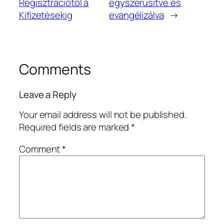
Regisztrációtól a
egyszerűsítve és
Kifizetésekig
evangélizálva
→
Comments
Leave a Reply
Your email address will not be published.
Required fields are marked
*
Comment
*