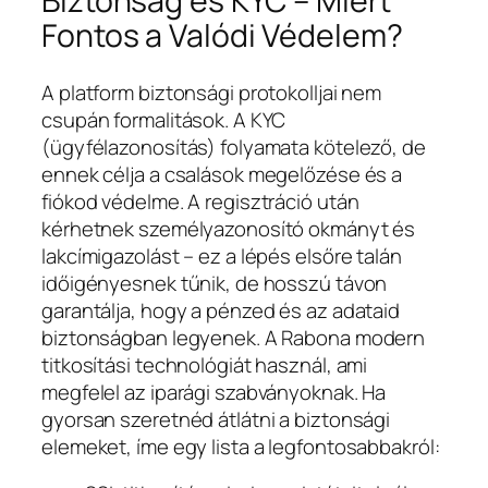
Biztonság és KYC – Miért
Fontos a Valódi Védelem?
A platform biztonsági protokolljai nem
csupán formalitások. A KYC
(ügyfélazonosítás) folyamata kötelező, de
ennek célja a csalások megelőzése és a
fiókod védelme. A regisztráció után
kérhetnek személyazonosító okmányt és
lakcímigazolást – ez a lépés elsőre talán
időigényesnek tűnik, de hosszú távon
garantálja, hogy a pénzed és az adataid
biztonságban legyenek. A Rabona modern
titkosítási technológiát használ, ami
megfelel az iparági szabványoknak. Ha
gyorsan szeretnéd átlátni a biztonsági
elemeket, íme egy lista a legfontosabbakról: