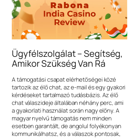
Ügyfélszolgálat – Segítség,
Amikor Szükség Van Rá
A támogatási csapat elérhetőségei közé
tartozik az élő chat, az e-mail és egy gyakori
kérdéseket tartalmazó tudásbázis. Az élő
chat válaszideje általában néhány perc, ami
a gyakorlati használat során nagy előny. A
magyar nyelvű támogatás nem minden
esetben garantált, de angolul folyékonyan
kommunikálhatsz, és a válaszok pontosak,