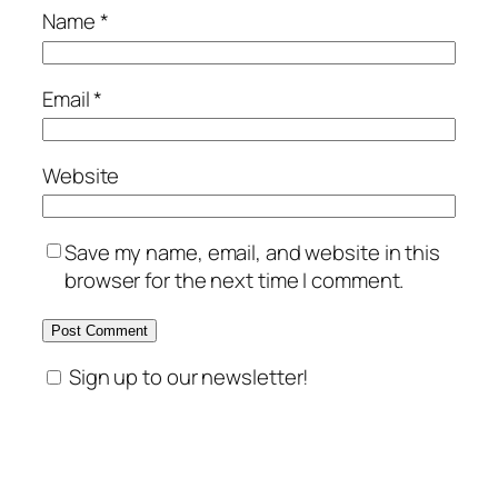
Name
*
Email
*
Website
Save my name, email, and website in this
browser for the next time I comment.
Sign up to our newsletter!