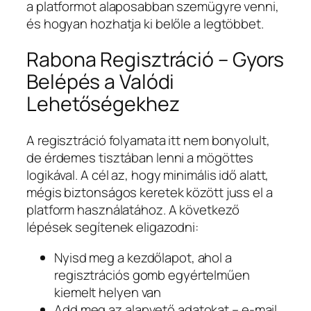
a platformot alaposabban szemügyre venni,
és hogyan hozhatja ki belőle a legtöbbet.
Rabona Regisztráció – Gyors
Belépés a Valódi
Lehetőségekhez
A regisztráció folyamata itt nem bonyolult,
de érdemes tisztában lenni a mögöttes
logikával. A cél az, hogy minimális idő alatt,
mégis biztonságos keretek között juss el a
platform használatához. A következő
lépések segítenek eligazodni:
Nyisd meg a kezdőlapot, ahol a
regisztrációs gomb egyértelműen
kiemelt helyen van
Add meg az alapvető adatokat – e-mail,