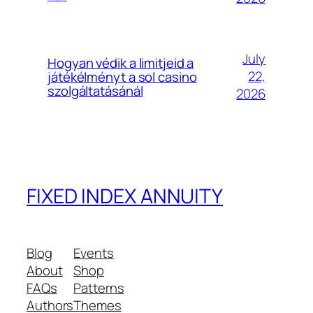
July
Hogyan védik a limitjeid a
22,
játékélményt a sol casino
szolgáltatásánál
2026
FIXED INDEX ANNUITY
Blog
Events
About
Shop
FAQs
Patterns
Authors
Themes